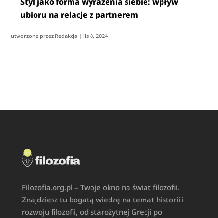
Styl jako forma wyrażenia siebie: wpływ
ubioru na relacje z partnerem
utworzone przez
Redakcja
|
lis 8, 2024
Filozofia.org.pl – Twoje okno na świat filozofii.
Znajdziesz tu bogatą wiedzę na temat historii i
rozwoju filozofii, od starożytnej Grecji po