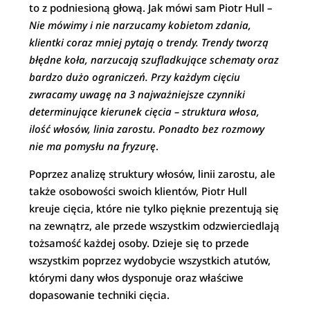
to z podniesioną głową. Jak mówi sam Piotr Hull –
Nie m
ó
wimy i nie narzucamy kobietom zdania,
klientki coraz mniej pytają o trendy. Trendy tworzą
błędne koła, narzucają szufladkujące schematy oraz
bardzo dużo ograniczeń. Przy każdym cięciu
zwracamy uwagę na 3 najważniejsze czynniki
determinujące kierunek cię
cia
– struktura wł
osa,
ilo
ść włos
ó
w, linia zarostu. Ponadto bez rozmowy
nie ma pomysłu na fryzurę
.
Poprzez analizę struktury włosów, linii zarostu, ale
także osobowości swoich klientów, Piotr Hull
kreuje cięcia, które nie tylko pięknie prezentują się
na zewnątrz, ale przede wszystkim odzwierciedlają
tożsamość każdej osoby. Dzieje się to przede
wszystkim poprzez wydobycie wszystkich atutów,
którymi dany włos dysponuje oraz właściwe
dopasowanie techniki cięcia.