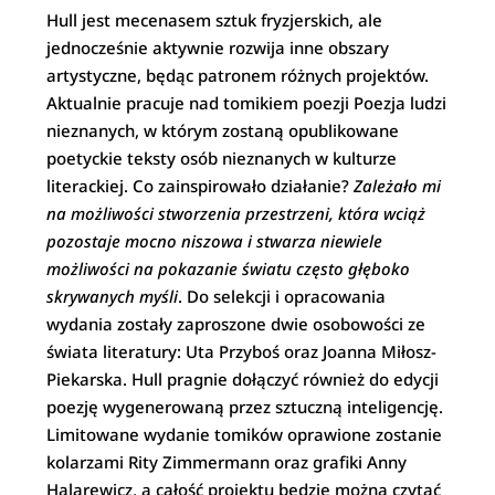
Hull jest mecenasem sztuk fryzjerskich, ale
jednocześnie aktywnie rozwija inne obszary
artystyczne, będąc patronem różnych projektów.
Aktualnie pracuje nad tomikiem poezji Poezja ludzi
nieznanych, w którym zostaną opublikowane
poetyckie teksty osób nieznanych w kulturze
literackiej. Co zainspirowało działanie?
Zależało mi
na możliwości stworzenia przestrzeni, kt
ó
ra wciąż
pozostaje mocno niszowa i stwarza niewiele
możliwości na pokazanie światu czę
sto g
łęboko
skrywanych myśli
. Do selekcji i opracowania
wydania zostały zaproszone dwie osobowości ze
świata literatury: Uta Przyboś oraz Joanna Miłosz-
Piekarska. Hull pragnie dołączyć również do edycji
poezję wygenerowaną przez sztuczną inteligencję.
Limitowane wydanie tomików oprawione zostanie
kolarzami Rity Zimmermann oraz grafiki Anny
Halarewicz, a całość projektu będzie można czytać