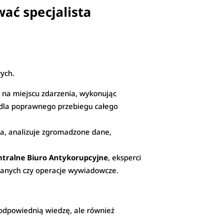
wać specjalista
wych.
dy na miejscu zdarzenia, wykonując
a dla poprawnego przebiegu całego
ia, analizuje zgromadzone dane,
ntralne Biuro Antykorupcyjne
, eksperci
 danych czy operacje wywiadowcze.
o odpowiednią wiedzę, ale również