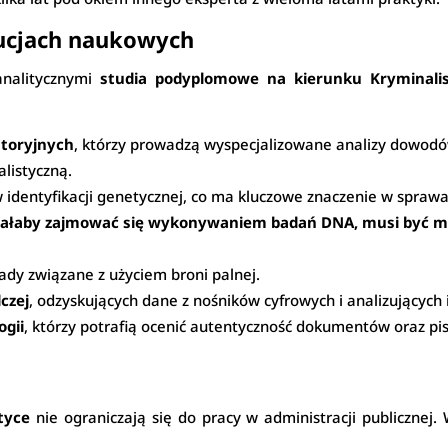
ytucjach naukowych
analitycznymi
studia podyplomowe na kierunku Kryminal
atoryjnych
, którzy prowadzą wyspecjalizowane analizy dowod
listyczną.
 w identyfikacji genetycznej, co ma kluczowe znaczenie w sprawa
iałaby zajmować się wykonywaniem badań DNA, musi być magi
ślady związane z użyciem broni palnej.
czej
, odzyskujących dane z nośników cyfrowych i analizującyc
ogii
, którzy potrafią ocenić autentyczność dokumentów oraz pi
tyce
nie ograniczają się do pracy w administracji publicznej