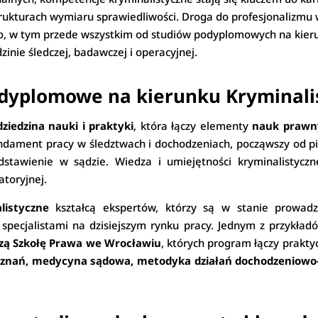
rukturach wymiaru sprawiedliwości. Droga do profesjonalizmu w
, w tym przede wszystkim od studiów podyplomowych na kieru
nie śledczej, badawczej i operacyjnej.
odyplomowe na kierunku Kryminali
ziedzina nauki i praktyki
, która łączy elementy
nauk prawny
undament pracy w śledztwach i dochodzeniach, począwszy od pi
edstawienie w sądzie. Wiedza i umiejętności kryminalistyc
atoryjnej.
listyczne
kształcą ekspertów, którzy są w stanie prowad
 specjalistami na dzisiejszym rynku pracy. Jednym z przykład
zą Szkołę Prawa we Wrocławiu
, których program łączy prakty
zeznań, medycyna sądowa, metodyka działań dochodzeniowo