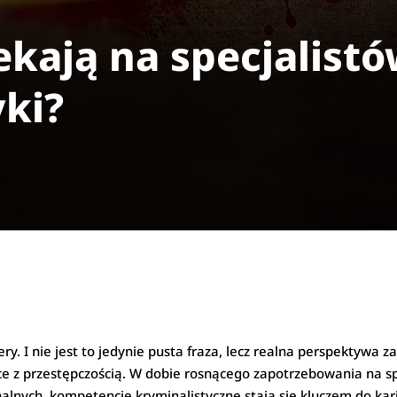
zekają na specjalist
yki?
ery. I nie jest to jedynie pusta fraza, lecz realna perspektywa 
ce z przestępczością. W dobie rosnącego zapotrzebowania na sp
nalnych, kompetencje kryminalistyczne stają się kluczem do ka