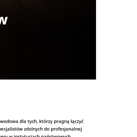
ów
zawodowa dla tych, którzy pragną łączyć
ecjalistów zdolnych do profesjonalnej
riery w instytucjach państwowych,