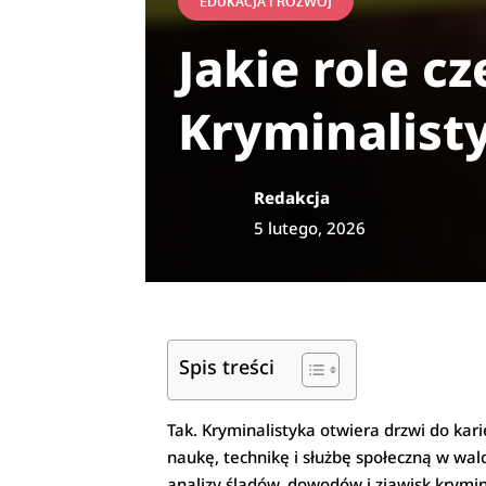
EDUKACJA I ROZWÓJ
Jakie role c
Kryminalist
Redakcja
5 lutego, 2026
Spis treści
Tak. Kryminalistyka otwiera drzwi do kari
naukę, technikę i służbę społeczną w wal
analizy śladów, dowodów i zjawisk krymi