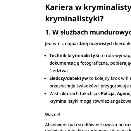
Kariera w kryminalisty
kryminalistyki?
1. W służbach mundurowyc
Jednym z najbardziej oczywistych kierun
Technik kryminalistyki
to rola wymagaj
dokumentację fotograficzną, pobierając
śledztwa.
Śledczy/detektyw
to kolejny krok w h
przesłuchuje świadków i przygotowuje
W strukturach takich jak
Policja, Age
kryminalistyki mogą również angażować
Ważne!
Absolwent tych studiów nie uzyska od raz
doświadczenie, które zdobywa się przez k