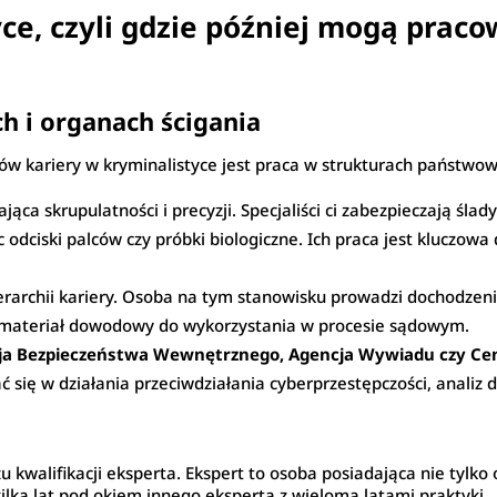
ce, czyli gdzie później mogą praco
h i organach ścigania
ków kariery w kryminalistyce jest praca w strukturach państwo
ąca skrupulatności i precyzji. Specjaliści ci zabezpieczają śla
 odciski palców czy próbki biologiczne. Ich praca jest kluczow
ierarchii kariery. Osoba na tym stanowisku prowadzi dochodzen
 materiał dowodowy do wykorzystania w procesie sądowym.
ncja Bezpieczeństwa Wewnętrznego, Agencja Wywiadu czy Ce
 się w działania przeciwdziałania cyberprzestępczości, analiz
u kwalifikacji eksperta. Ekspert to osoba posiadająca nie tylk
ilka lat pod okiem innego eksperta z wieloma latami praktyki.