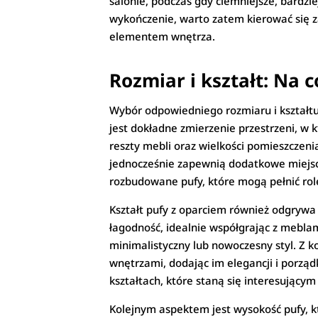
salonie, podczas gdy ciemniejsze, bardzi
wykończenie, warto zatem kierować się za
elementem wnętrza.
Rozmiar i kształt: Na
Wybór odpowiedniego rozmiaru i kształtu
jest dokładne zmierzenie przestrzeni, w k
reszty mebli oraz wielkości pomieszczeni
jednocześnie zapewnią dodatkowe miejsce
rozbudowane pufy, które mogą pełnić rol
Kształt pufy z oparciem również odgryw
łagodność, idealnie współgrając z meblam
minimalistyczny lub nowoczesny styl. Z 
wnętrzami, dodając im elegancji i porząd
kształtach, które staną się interesując
Kolejnym aspektem jest wysokość pufy, kt