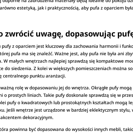
ej odporne na zabrudzenia materiały będą idealne do pokoju dzi
równo estetyką, jak i praktycznością, aby pufa z oparciem była
 co zwrócić uwagę, dopasowując puf
 pufy z oparciem jest kluczowy dla zachowania harmonii i funk
tórej pufa ma się znaleźć. Ważne jest, aby pufa nie była ani zb
a. W małych wnętrzach najlepiej sprawdzą się kompaktowe model
 do siedzenia. Z kolei w większych pomieszczeniach można sob
ę centralnego punktu aranżacji.
a ważną rolę w dopasowaniu jej do wnętrza. Okrągłe pufy mogą
i o prostych liniach. Takie pufy doskonale sprawdzą się w prze
kolei pufy o kwadratowych lub prostokątnych kształtach mogą l
ku. Jeśli wnętrze jest urządzone w bardziej eklektycznym stylu
ym akcentem dekoracyjnym.
óra powinna być dopasowana do wysokości innych mebli, takich 