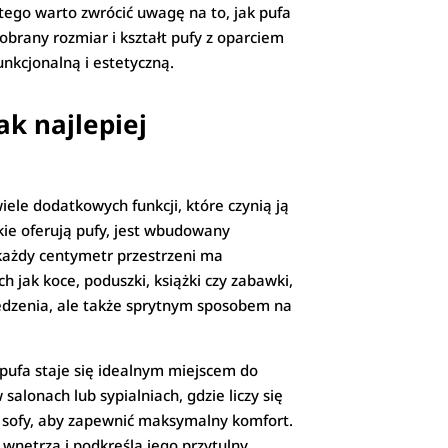
tego warto zwrócić uwagę na to, jak pufa
brany rozmiar i kształt pufy z oparciem
unkcjonalną i estetyczną.
k najlepiej
iele dodatkowych funkcji, które czynią ją
ie oferują pufy, jest wbudowany
 każdy centymetr przestrzeni ma
jak koce, poduszki, książki czy zabawki,
iedzenia, ale także sprytnym sposobem na
, pufa staje się idealnym miejscem do
salonach lub sypialniach, gdzie liczy się
 sofy, aby zapewnić maksymalny komfort.
 wnętrza i podkreśla jego przytulny