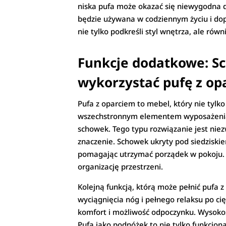
niska pufa może okazać się niewygodna d
będzie używana w codziennym życiu i dopa
nie tylko podkreśli styl wnętrza, ale rów
Funkcje dodatkowe: Sc
wykorzystać pufę z op
Pufa z oparciem to mebel, który nie tylk
wszechstronnym elementem wyposażenia w
schowek. Tego typu rozwiązanie jest nie
znaczenie. Schowek ukryty pod siedziski
pomagając utrzymać porządek w pokoju. D
organizację przestrzeni.
Kolejną funkcją, którą może pełnić pufa z
wyciągnięcia nóg i pełnego relaksu po cię
komfort i możliwość odpoczynku. Wysoko
Pufa jako podnóżek to nie tylko funkcjon