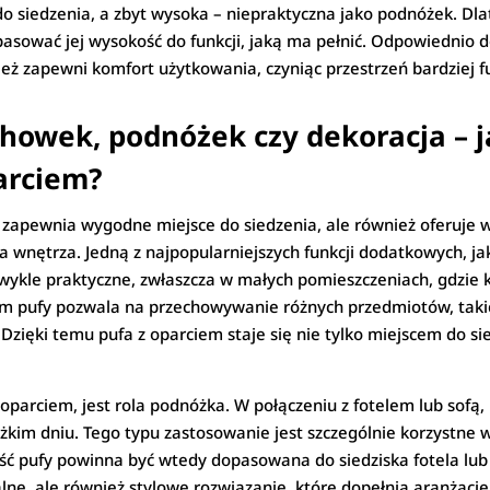
o siedzenia, a zbyt wysoka – niepraktyczna jako podnóżek. Dla
sować jej wysokość do funkcji, jaką ma pełnić. Odpowiednio do
nież zapewni komfort użytkowania, czyniąc przestrzeń bardziej f
howek, podnóżek czy dekoracja – ja
arciem?
o zapewnia wygodne miejsce do siedzenia, ale również oferuje w
nętrza. Jedną z najpopularniejszych funkcji dodatkowych, jak
zwykle praktyczne, zwłaszcza w małych pomieszczeniach, gdzie
em pufy pozwala na przechowywanie różnych przedmiotów, takich 
zięki temu pufa z oparciem staje się nie tylko miejscem do s
 oparciem, jest rola podnóżka. W połączeniu z fotelem lub sofą
żkim dniu. Tego typu zastosowanie jest szczególnie korzystne w 
ść pufy powinna być wtedy dopasowana do siedziska fotela lub
alne, ale również stylowe rozwiązanie, które dopełnia aranżację