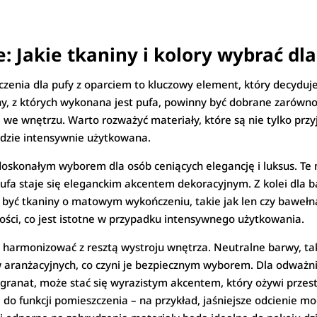
: Jakie tkaniny i kolory wybrać dl
nia dla pufy z oparciem to kluczowy element, który decyduje ni
ny, z których wykonana jest pufa, powinny być dobrane zarówno 
je we wnętrzu. Warto rozważyć materiały, które są nie tylko pr
będzie intensywnie użytkowana.
są doskonałym wyborem dla osób ceniących elegancję i luksus. Te
e pufa staje się eleganckim akcentem dekoracyjnym. Z kolei dla
yć tkaniny o matowym wykończeniu, takie jak len czy bawełna. 
ości, co jest istotne w przypadku intensywnego użytkowania.
 harmonizować z resztą wystroju wnętrza. Neutralne barwy, takie
w aranżacyjnych, co czyni je bezpiecznym wyborem. Dla odważni
 granat, może stać się wyrazistym akcentem, który ożywi przestr
do funkcji pomieszczenia – na przykład, jaśniejsze odcienie mog