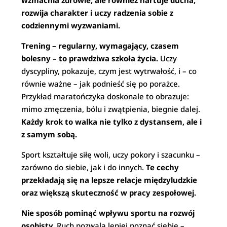
wzmacnia zdrowie, ale również hartuje ducha,
rozwija charakter i uczy radzenia sobie z
codziennymi wyzwaniami.
Trening – regularny, wymagający, czasem
bolesny – to prawdziwa szkoła życia.
Uczy
dyscypliny, pokazuje, czym jest wytrwałość, i – co
równie ważne – jak podnieść się po porażce.
Przykład maratończyka doskonale to obrazuje:
mimo zmęczenia, bólu i zwątpienia, biegnie dalej.
Każdy krok to walka nie tylko z dystansem, ale i
z samym sobą.
Sport kształtuje siłę woli, uczy pokory i szacunku –
zarówno do siebie, jak i do innych.
Te cechy
przekładają się na lepsze relacje międzyludzkie
oraz większą skuteczność w pracy zespołowej.
Nie sposób pominąć wpływu sportu na rozwój
osobisty.
Ruch pozwala lepiej poznać siebie –